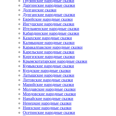
Грузинские народные сказки
Даргинские народные сказки
Долганские сказки
Дунганские народные сказки
Еврейские народные сказки
Ингушские народные сказки
Ительменские народные сказки
Кабардинские народные сказки
Казахские народные сказки
Калмыцкие народные сказки
Каракалпакские народные сказки
Карельские народные сказки
Киргизские народные сказки
Крымскотатарские народные сказки
Кумыкские народные сказки
Курдские народные сказки
Латышские народные сказки
Литовские народные сказки
Марийские народные сказки
Молдавские народные сказки
Мордовские народные сказки
Нанайские народные сказки
Ненецкие народные сказки
Нивхские народные сказки
Осетинские народные сказки