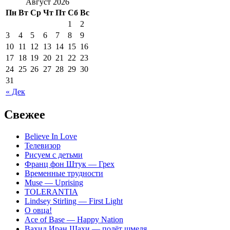
Август 2026
Пн
Вт
Ср
Чт
Пт
Сб
Вс
1
2
3
4
5
6
7
8
9
10
11
12
13
14
15
16
17
18
19
20
21
22
23
24
25
26
27
28
29
30
31
« Дек
Свежее
Believe In Love
Телевизор
Рисуем с детьми
Франц фон Штук — Грех
Временные трудности
Muse — Uprising
TOLERANTIA
Lindsey Stirling — First Light
О овца!
Ace of Base — Happy Nation
Вахид Иран Шахи — полёт шмеля