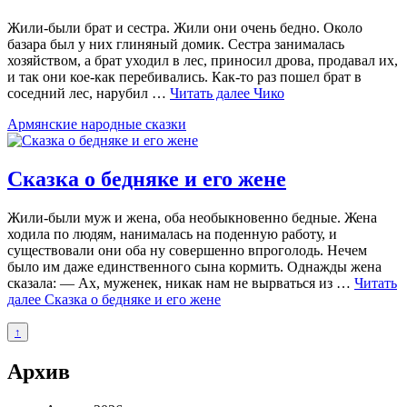
Жили-были брат и сестра. Жили они очень бедно. Около
базара был у них глиняный домик. Сестра занималась
хозяйством, а брат уходил в лес, приносил дрова, продавал их,
и так они кое-как перебивались. Как-то раз пошел брат в
соседний лес, нарубил …
Читать далее
Чико
Армянские народные сказки
Сказка о бедняке и его жене
Жили-были муж и жена, оба необыкновенно бедные. Жена
ходила по людям, нанималась на поденную работу, и
существовали они оба ну совершенно впроголодь. Нечем
было им даже единственного сына кормить. Однажды жена
сказала: — Ах, муженек, никак нам не вырваться из …
Читать
далее
Сказка о бедняке и его жене
↑
Архив