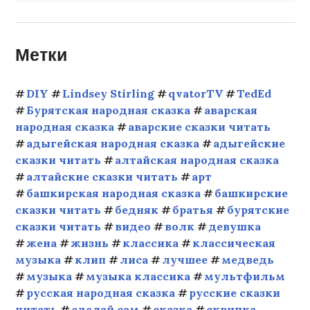
Метки
DIY
Lindsey Stirling
qvatorTV
TedEd
Бурятская народная сказка
аварская
народная сказка
аварские сказки читать
адыгейская народная сказка
адыгейские
сказки читать
алтайская народная сказка
алтайские сказки читать
арт
башкирская народная сказка
башкирские
сказки читать
бедняк
братья
бурятские
сказки читать
видео
волк
девушка
жена
жизнь
классика
классическая
музыка
клип
лиса
лучшее
медведь
музыка
музыка классика
мультфильм
русская народная сказка
русские сказки
читать
сделай сам
сказка
скрипка