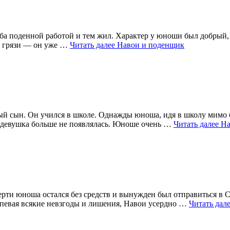
леба поденной работой и тем жил. Характер у юноши был добры
 в грязи — он уже …
Читать далее
Навои и поденщик
ый сын. Он учился в школе. Однажды юноша, идя в школу мимо 
 а девушка больше не появлялась. Юноше очень …
Читать далее
На
рти юноша остался без средств и вынужден был отправиться в С
рпевая всякие невзгоды и лишения, Навои усердно …
Читать дал