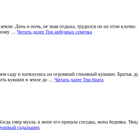
емли. День и ночь, не зная отдыха, трудился он на этом клочке.
анному …
Читать далее
Три арбузных семечка
ем саду и наткнулись на огромный глиняный кувшин. Братья, ду
вить кувшин в земле до …
Читать далее
Три брата
огда умер мулла, к жене его пришла соседка, жена бедняка. Увиде
ачливый гадальщик