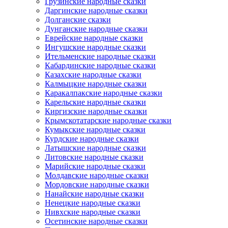
Грузинские народные сказки
Даргинские народные сказки
Долганские сказки
Дунганские народные сказки
Еврейские народные сказки
Ингушские народные сказки
Ительменские народные сказки
Кабардинские народные сказки
Казахские народные сказки
Калмыцкие народные сказки
Каракалпакские народные сказки
Карельские народные сказки
Киргизские народные сказки
Крымскотатарские народные сказки
Кумыкские народные сказки
Курдские народные сказки
Латышские народные сказки
Литовские народные сказки
Марийские народные сказки
Молдавские народные сказки
Мордовские народные сказки
Нанайские народные сказки
Ненецкие народные сказки
Нивхские народные сказки
Осетинские народные сказки