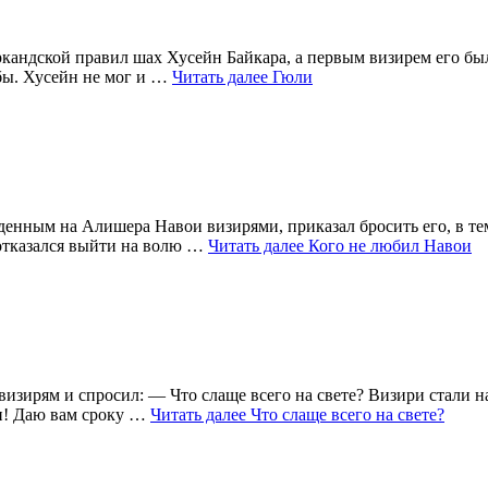
аркандской правил шах Хусейн Байкара, а первым визирем его б
бы. Хусейн не мог и …
Читать далее
Гюли
енным на Алишера Навои визирями, приказал бросить его, в тем
 отказался выйти на волю …
Читать далее
Кого не любил Навои
 визирям и спросил: — Что слаще всего на свете? Визири стали 
ли! Даю вам сроку …
Читать далее
Что слаще всего на свете?