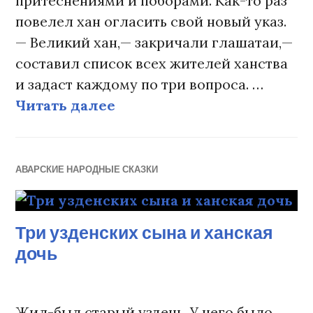
притеснениями и поборами. Как-то раз
повелел хан огласить свой новый указ.
— Великий хан,— закричали глашатаи,—
составил список всех жителей ханства
и задаст каждому по три вопроса. …
Читать далее
Хан и мудрая девушка
АВАРСКИЕ НАРОДНЫЕ СКАЗКИ
Три узденских сына и ханская
дочь
Жил-был старый уздень. У него было