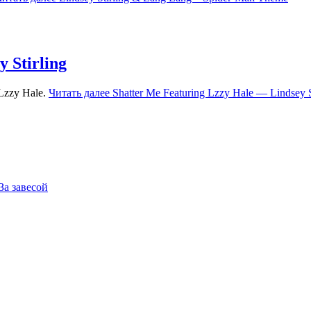
 Stirling
 Lzzy Hale.
Читать далее
Shatter Me Featuring Lzzy Hale — Lindsey S
За завесой