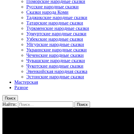
Поморские народные сказки
Русские народные сказки
Сказки народа Коми
Таджикские народные сказки
Татарские народные сказки
Туркменские народные сказки
Удмуртские народные сказки
Узбекские народные сказки
Уйгурские народные сказки
Украинские народные сказки
Чеченские народные сказки
Чувашские народные сказки
Чукотские народные сказки
Эвенкийская народная сказка
Эстонские народные сказки
Мастерская
Разное
Поиск
Найти: