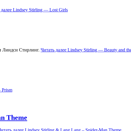
 далее
Lindsey Stirling — Lost Girls
и Линдси Стирлинг.
Читать далее
Lindsey Stirling — Beauty and th
— Prism
Man Theme
Читать далее
Lindsey Stirling & Lang Lang – Spider-Man Theme