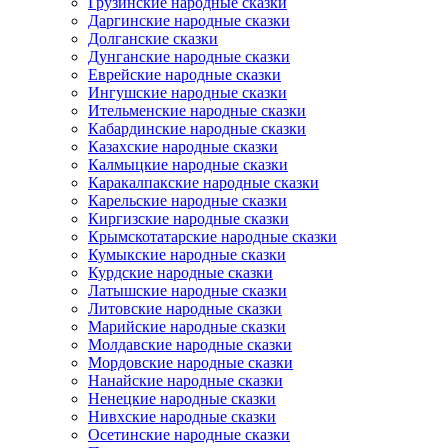
Грузинские народные сказки
Даргинские народные сказки
Долганские сказки
Дунганские народные сказки
Еврейские народные сказки
Ингушские народные сказки
Ительменские народные сказки
Кабардинские народные сказки
Казахские народные сказки
Калмыцкие народные сказки
Каракалпакские народные сказки
Карельские народные сказки
Киргизские народные сказки
Крымскотатарские народные сказки
Кумыкские народные сказки
Курдские народные сказки
Латышские народные сказки
Литовские народные сказки
Марийские народные сказки
Молдавские народные сказки
Мордовские народные сказки
Нанайские народные сказки
Ненецкие народные сказки
Нивхские народные сказки
Осетинские народные сказки