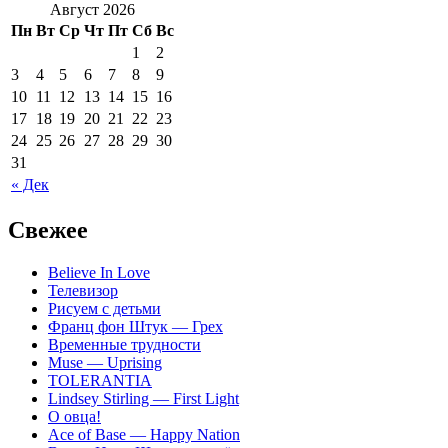
Август 2026
Пн
Вт
Ср
Чт
Пт
Сб
Вс
1
2
3
4
5
6
7
8
9
10
11
12
13
14
15
16
17
18
19
20
21
22
23
24
25
26
27
28
29
30
31
« Дек
Свежее
Believe In Love
Телевизор
Рисуем с детьми
Франц фон Штук — Грех
Временные трудности
Muse — Uprising
TOLERANTIA
Lindsey Stirling — First Light
О овца!
Ace of Base — Happy Nation