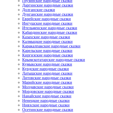
Грузинские народные сказки
Даргинские народные сказки
Долганские сказки
Дунганские народные сказки
Еврейские народные сказки
Ингушские народные сказки
Ительменские народные сказки
Кабардинские народные сказки
Казахские народные сказки
Калмыцкие народные сказки
Каракалпакские народные сказки
Карельские народные сказки
Киргизские народные сказки
Крымскотатарские народные сказки
Кумыкские народные сказки
Курдские народные сказки
Латышские народные сказки
Литовские народные сказки
Марийские народные сказки
Молдавские народные сказки
Мордовские народные сказки
Нанайские народные сказки
Ненецкие народные сказки
Нивхские народные сказки
Осетинские народные сказки