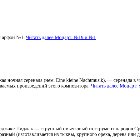
с арфой №1.
Читать далее
Моцарт: №19 и №1
кая ночная серенада (нем. Eine kleine Nachtmusik), — серенада
наваемых произведений этого композитора.
Читать далее
Моцарт: 
иджаке. Гиджак — струнный смычковый инструмент народов Сред
азный (изготавливается из тыквы, крупного ореха, дерева или 