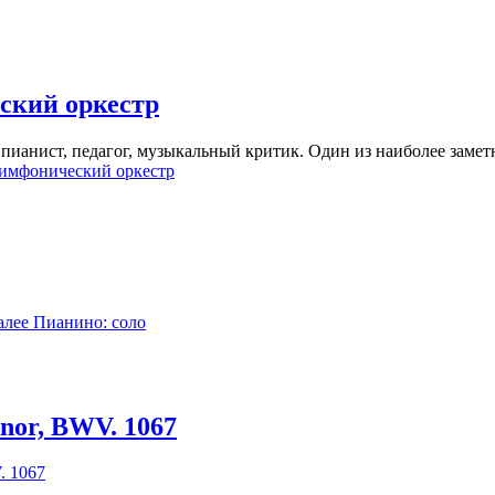
ский оркестр
анист, педагог, музыкальный критик. Один из наиболее замет
имфонический оркестр
алее
Пианино: соло
inor, BWV. 1067
. 1067