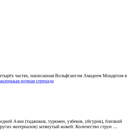
 в четырёх частях, написанная Вольфгангом Амадеем Моцартом в
маленькая ночная серенада
ней Азии (таджиков, туркмен, узбеков, уйгуров), близкий
других материалов) затянутый кожей. Количество струн …