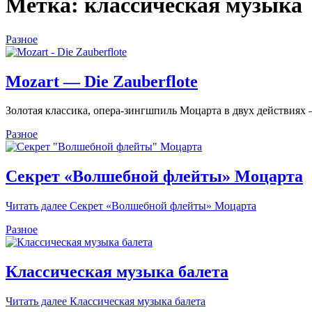
Метка: классическая музыка
Разное
Mozart — Die Zauberflote
Золотая классика, опера-зингшпиль Моцарта в двух действия
Разное
Секрет «Волшебной флейты» Моцарта
Читать далее
Секрет «Волшебной флейты» Моцарта
Разное
Классическая музыка балета
Читать далее
Классическая музыка балета