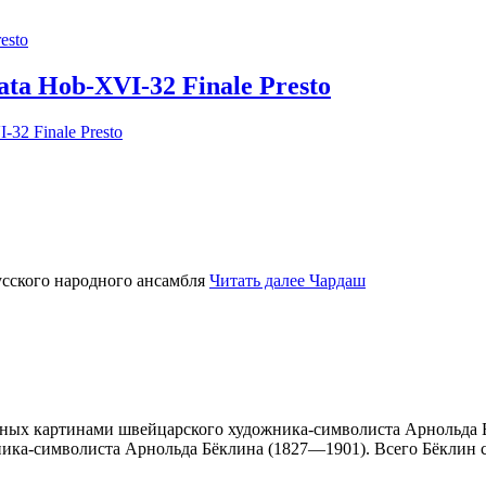
ta Hob-XVI-32 Finale Presto
32 Finale Presto
усского народного ансамбля
Читать далее
Чардаш
ных картинами швейцарского художника-символиста Арнольда Б
ника-символиста Арнольда Бёклина (1827—1901). Всего Бёклин с