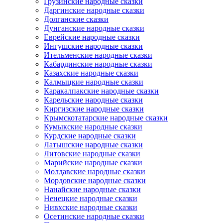
Грузинские народные сказки
Даргинские народные сказки
Долганские сказки
Дунганские народные сказки
Еврейские народные сказки
Ингушские народные сказки
Ительменские народные сказки
Кабардинские народные сказки
Казахские народные сказки
Калмыцкие народные сказки
Каракалпакские народные сказки
Карельские народные сказки
Киргизские народные сказки
Крымскотатарские народные сказки
Кумыкские народные сказки
Курдские народные сказки
Латышские народные сказки
Литовские народные сказки
Марийские народные сказки
Молдавские народные сказки
Мордовские народные сказки
Нанайские народные сказки
Ненецкие народные сказки
Нивхские народные сказки
Осетинские народные сказки