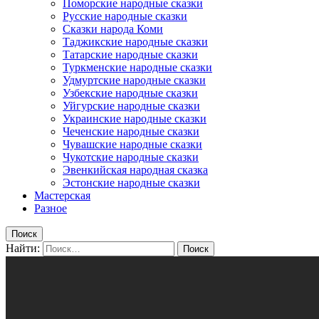
Поморские народные сказки
Русские народные сказки
Сказки народа Коми
Таджикские народные сказки
Татарские народные сказки
Туркменские народные сказки
Удмуртские народные сказки
Узбекские народные сказки
Уйгурские народные сказки
Украинские народные сказки
Чеченские народные сказки
Чувашские народные сказки
Чукотские народные сказки
Эвенкийская народная сказка
Эстонские народные сказки
Мастерская
Разное
Поиск
Найти: