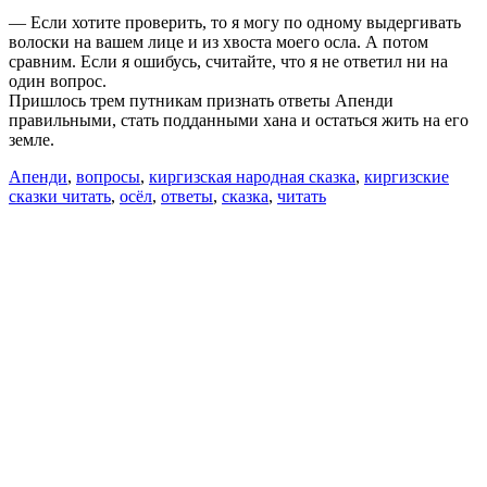
— Если хотите проверить, то я могу по одному выдергивать
волоски на вашем лице и из хвоста моего осла. А потом
сравним. Если я ошибусь, считайте, что я не ответил ни на
один вопрос.
Пришлось трем путникам признать ответы Апенди
правильными, стать подданными хана и остаться жить на его
земле.
Апенди
,
вопросы
,
киргизская народная сказка
,
киргизские
сказки читать
,
осёл
,
ответы
,
сказка
,
читать