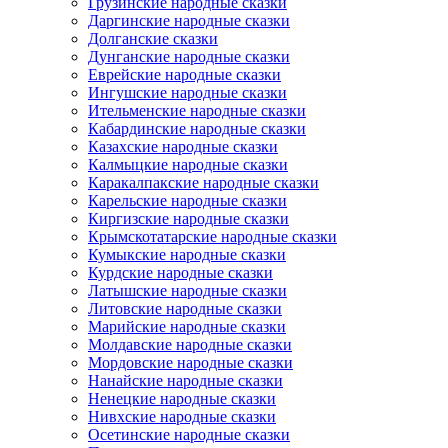
Грузинские народные сказки
Даргинские народные сказки
Долганские сказки
Дунганские народные сказки
Еврейские народные сказки
Ингушские народные сказки
Ительменские народные сказки
Кабардинские народные сказки
Казахские народные сказки
Калмыцкие народные сказки
Каракалпакские народные сказки
Карельские народные сказки
Киргизские народные сказки
Крымскотатарские народные сказки
Кумыкские народные сказки
Курдские народные сказки
Латышские народные сказки
Литовские народные сказки
Марийские народные сказки
Молдавские народные сказки
Мордовские народные сказки
Нанайские народные сказки
Ненецкие народные сказки
Нивхские народные сказки
Осетинские народные сказки