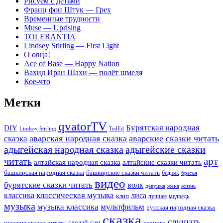
Рисуем с детьми
Франц фон Штук — Грех
Временные трудности
Muse — Uprising
TOLERANTIA
Lindsey Stirling — First Light
О овца!
Ace of Base — Happy Nation
Вахид Иран Шахи — полёт шмеля
Кое-что
Метки
qvatorTV
Бурятская народная
DIY
TedEd
Lindsey Stirling
аварская народная сказка
аварские сказки читать
сказка
адыгейская народная сказка
адыгейские сказки
арт
читать
алтайская народная сказка
алтайские сказки читать
башкирская народная сказка
башкирские сказки читать
бедняк
братья
видео
бурятские сказки читать
волк
девушка
жена
жизнь
классика
классическая музыка
лиса
клип
лучшее
медведь
музыка
музыка классика
мультфильм
русская народная сказка
сказка
слушать
русские сказки читать
сделай сам
скрипка