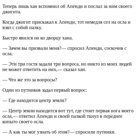
Теперь лишь хан вспомнил об Апенди и послал за ним своего
джигита.
Когда джигит прискакал к Апенди, тот немедля сел на осла и
взял с собой палку.
Быстро явился он ко дворцу хана.
— Зачем вы призвали меня?— спросил Апенди, соскочив с
осла.
— Эти три гостя задали три вопроса, но никто из моих людей
не может ответить на них,— сказал хан.
— Что же это за вопросы?
Один из путников задал первый вопрос:
— Где находится центр земли?
— Центр земли находится вот тут, где стоит первая нога моего
осла,— ответил Апенди и своей палкой ткнул в переднее
копыто своего осла.
— А как ты мог узнать об этом?— спросили путники.