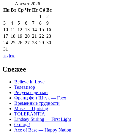
Август 2026
Пн
Вт
Ср
Чт
Пт
Сб
Вс
1
2
3
4
5
6
7
8
9
10
11
12
13
14
15
16
17
18
19
20
21
22
23
24
25
26
27
28
29
30
31
« Дек
Свежее
Believe In Love
Телевизор
Рисуем с детьми
Франц фон Штук — Грех
Временные трудности
Muse — Uprising
TOLERANTIA
Lindsey Stirling — First Light
О овца!
Ace of Base — Happy Nation