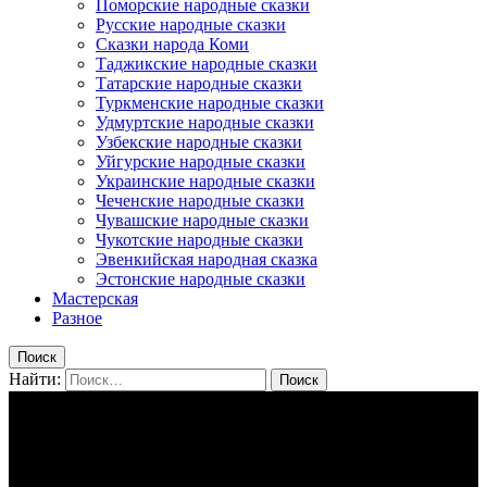
Поморские народные сказки
Русские народные сказки
Сказки народа Коми
Таджикские народные сказки
Татарские народные сказки
Туркменские народные сказки
Удмуртские народные сказки
Узбекские народные сказки
Уйгурские народные сказки
Украинские народные сказки
Чеченские народные сказки
Чувашские народные сказки
Чукотские народные сказки
Эвенкийская народная сказка
Эстонские народные сказки
Мастерская
Разное
Поиск
Найти: