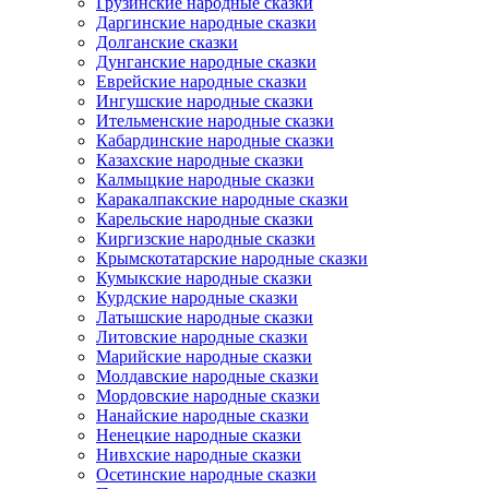
Грузинские народные сказки
Даргинские народные сказки
Долганские сказки
Дунганские народные сказки
Еврейские народные сказки
Ингушские народные сказки
Ительменские народные сказки
Кабардинские народные сказки
Казахские народные сказки
Калмыцкие народные сказки
Каракалпакские народные сказки
Карельские народные сказки
Киргизские народные сказки
Крымскотатарские народные сказки
Кумыкские народные сказки
Курдские народные сказки
Латышские народные сказки
Литовские народные сказки
Марийские народные сказки
Молдавские народные сказки
Мордовские народные сказки
Нанайские народные сказки
Ненецкие народные сказки
Нивхские народные сказки
Осетинские народные сказки