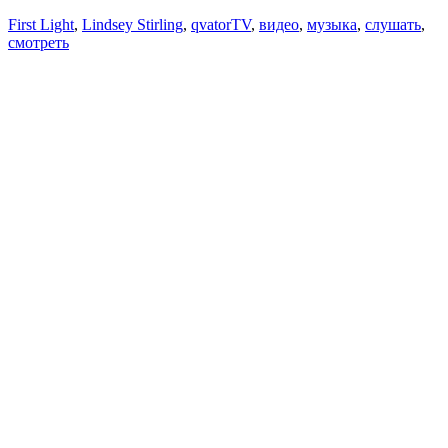
First Light
,
Lindsey Stirling
,
qvatorTV
,
видео
,
музыка
,
слушать
,
смотреть