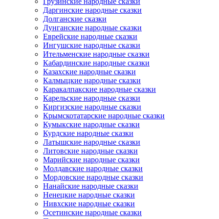
Грузинские народные сказки
Даргинские народные сказки
Долганские сказки
Дунганские народные сказки
Еврейские народные сказки
Ингушские народные сказки
Ительменские народные сказки
Кабардинские народные сказки
Казахские народные сказки
Калмыцкие народные сказки
Каракалпакские народные сказки
Карельские народные сказки
Киргизские народные сказки
Крымскотатарские народные сказки
Кумыкские народные сказки
Курдские народные сказки
Латышские народные сказки
Литовские народные сказки
Марийские народные сказки
Молдавские народные сказки
Мордовские народные сказки
Нанайские народные сказки
Ненецкие народные сказки
Нивхские народные сказки
Осетинские народные сказки