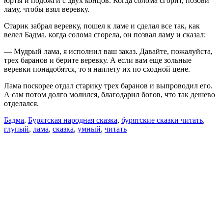
юрты и подожги с двух концов. Когда солома сгорит, позови
ламу, чтобы взял веревку.
Старик забрал веревку, пошел к ламе и сделал все так, как
велел Бадма. когда солома сгорела, он позвал ламу и сказал:
— Мудрый лама, я исполнил ваш заказ. Давайте, пожалуйста,
трех баранов и берите веревку. А если вам еще зольные
веревки понадобятся, то я наплету их по сходной цене.
Лама поскорее отдал старику трех баранов и выпроводил его.
А сам потом долго молился, благодарил богов, что так дешево
отделался.
Бадма
,
Бурятская народная сказка
,
бурятские сказки читать
,
глупый
,
лама
,
сказка
,
умный
,
читать