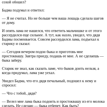
сохой обошел?
Бадма подумал и ответил:
— Я не считал. Но не больше чем ваша лошадь сделала шагов
от дому.
И опять лама не нашелся, что ответить мальчишке и от этого
рассердился еще сильнее. А тут, как назло, увидел, что дядя
Бадмы посмеивается. Совсем рассердился лама, подъехал к
старику и сказал:
— Сегодня вечером подои быка и приготовь мне
простоквашу. Завтра приеду, подашь ее мне. А не сделаешь —
быка заберу.
Старик не знал, как сказать ламе, что быков доить нельзя, а
когда придумал, лама уже уехал.
Увидел Бадма, что его дядя печальный, подошел к нему и
спросил:
— Что с тобой, дядя?
— Велел мне лама быка подоить и простоквашу из его молока
сделать. Не сделаю — быка отберет. Как быть?