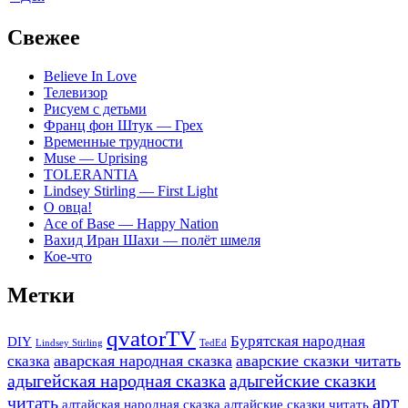
Свежее
Believe In Love
Телевизор
Рисуем с детьми
Франц фон Штук — Грех
Временные трудности
Muse — Uprising
TOLERANTIA
Lindsey Stirling — First Light
О овца!
Ace of Base — Happy Nation
Вахид Иран Шахи — полёт шмеля
Кое-что
Метки
qvatorTV
Бурятская народная
DIY
TedEd
Lindsey Stirling
аварская народная сказка
аварские сказки читать
сказка
адыгейская народная сказка
адыгейские сказки
арт
читать
алтайская народная сказка
алтайские сказки читать