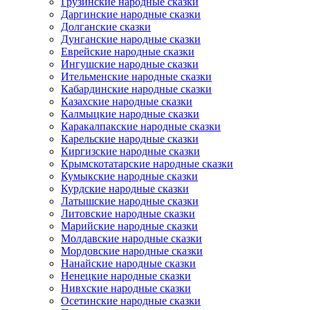
Грузинские народные сказки
Даргинские народные сказки
Долганские сказки
Дунганские народные сказки
Еврейские народные сказки
Ингушские народные сказки
Ительменские народные сказки
Кабардинские народные сказки
Казахские народные сказки
Калмыцкие народные сказки
Каракалпакские народные сказки
Карельские народные сказки
Киргизские народные сказки
Крымскотатарские народные сказки
Кумыкские народные сказки
Курдские народные сказки
Латышские народные сказки
Литовские народные сказки
Марийские народные сказки
Молдавские народные сказки
Мордовские народные сказки
Нанайские народные сказки
Ненецкие народные сказки
Нивхские народные сказки
Осетинские народные сказки