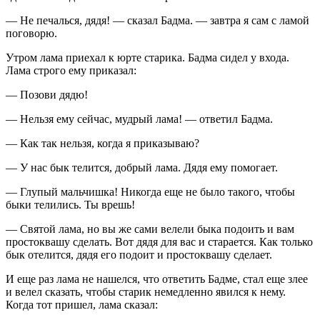
— Не печалься, дядя! — сказал Бадма. — завтра я сам с ламой
поговорю.
Утром лама приехал к юрте старика. Бадма сидел у входа.
Лама строго ему приказал:
— Позови дядю!
— Нельзя ему сейчас, мудрый лама! — ответил Бадма.
— Как так нельзя, когда я приказываю?
— У нас бык телится, добрый лама. Дядя ему помогает.
— Глупый мальчишка! Никогда еще не было такого, чтобы
быки телились. Ты врешь!
— Святой лама, но вы же сами велели быка подоить и вам
простоквашу сделать. Вот дядя для вас и старается. Как только
бык отелится, дядя его подоит и простоквашу сделает.
И еще раз лама не нашелся, что ответить Бадме, стал еще злее
и велел сказать, чтобы старик немедленно явился к нему.
Когда тот пришел, лама сказал: