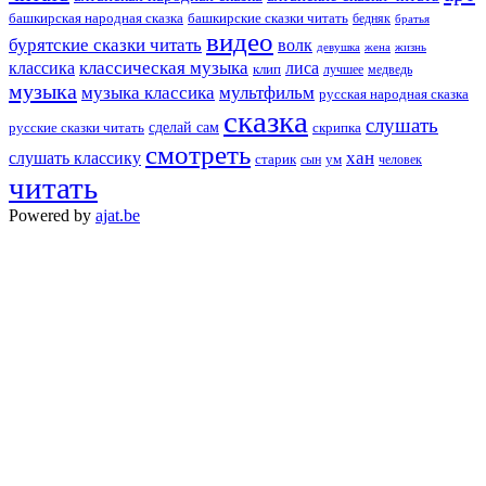
башкирская народная сказка
башкирские сказки читать
бедняк
братья
видео
бурятские сказки читать
волк
девушка
жена
жизнь
классика
классическая музыка
лиса
клип
лучшее
медведь
музыка
музыка классика
мультфильм
русская народная сказка
сказка
слушать
русские сказки читать
сделай сам
скрипка
смотреть
хан
слушать классику
старик
ум
человек
сын
читать
Powered by
ajat.be