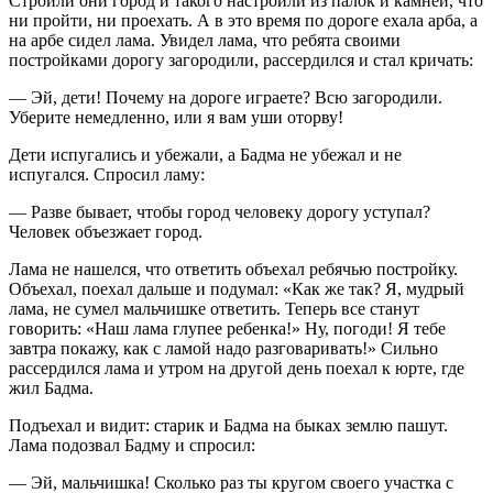
Строили они город и такого настроили из палок и камней, что
ни пройти, ни проехать. А в это время по дороге ехала арба, а
на арбе сидел лама. Увидел лама, что ребята своими
постройками дорогу загородили, рассердился и стал кричать:
— Эй, дети! Почему на дороге играете? Всю загородили.
Уберите немедленно, или я вам уши оторву!
Дети испугались и убежали, а Бадма не убежал и не
испугался. Спросил ламу:
— Разве бывает, чтобы город человеку дорогу уступал?
Человек объезжает город.
Лама не нашелся, что ответить объехал ребячью постройку.
Объехал, поехал дальше и подумал: «Как же так? Я, мудрый
лама, не сумел мальчишке ответить. Теперь все станут
говорить: «Наш лама глупее ребенка!» Ну, погоди! Я тебе
завтра покажу, как с ламой надо разговаривать!» Сильно
рассердился лама и утром на другой день поехал к юрте, где
жил Бадма.
Подъехал и видит: старик и Бадма на быках землю пашут.
Лама подозвал Бадму и спросил:
— Эй, мальчишка! Сколько раз ты кругом своего участка с