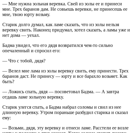
— Мне нужна зольная веревка. Свей из золы ее и принеси
мне. Трех баранов дам. Не совьешь веревки, не принесешь ее
мне, твою юрту возьму.
Старик долго думал, как ламе сказать, что из золы нельзя
веревку свить. Наконец придумал, хотел сказать, а ламы уже и
нет дома — уехал.
Бадма увидел, что его дядя возвратился чем-то сильно
опечаленный и спросил его:
— Что с тобой, дядя?
— Велел мне лама из золы веревку свить, ему принести. Трех
баранов даст. Не принесу — юрту и все барахло возьмет. Как
быть?
— Ложись спать, дядя — посоветовал Бадма. — А завтра
отдашь ламе зольную веревку.
Старик улегся спать, а Бадма набрал соломы и свил из нее
длинную веревку. Утром пораньше разбудил старика и сказал
ему:
— Возьми, дядя, эту веревку и отнеси ламе. Расстели ее возле