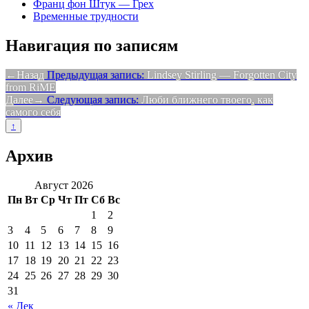
Франц фон Штук — Грех
Временные трудности
Навигация по записям
Назад
Предыдущая запись:
Lindsey Stirling — Forgotten City
from RiME
Далее
Следующая запись:
Люби ближнего твоего, как
самого себя
↑
Архив
Август 2026
Пн
Вт
Ср
Чт
Пт
Сб
Вс
1
2
3
4
5
6
7
8
9
10
11
12
13
14
15
16
17
18
19
20
21
22
23
24
25
26
27
28
29
30
31
« Дек