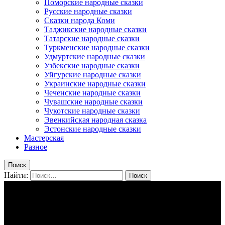
Поморские народные сказки
Русские народные сказки
Сказки народа Коми
Таджикские народные сказки
Татарские народные сказки
Туркменские народные сказки
Удмуртские народные сказки
Узбекские народные сказки
Уйгурские народные сказки
Украинские народные сказки
Чеченские народные сказки
Чувашские народные сказки
Чукотские народные сказки
Эвенкийская народная сказка
Эстонские народные сказки
Мастерская
Разное
Поиск
Найти: