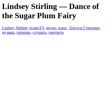
Lindsey Stirling — Dance of
the Sugar Plum Fairy
Lindsey Stirling
,
qvatorTV
,
видео
,
клип
,
Линдси Стирлинг
,
музыка
,
скрипка
,
слушать
,
смотреть