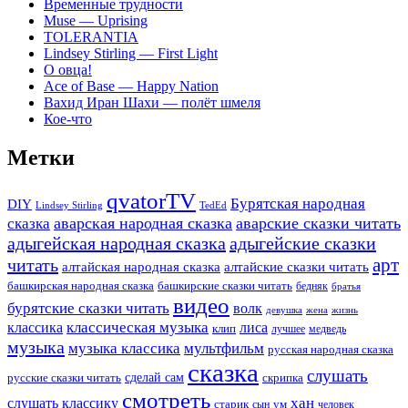
Временные трудности
Muse — Uprising
TOLERANTIA
Lindsey Stirling — First Light
О овца!
Ace of Base — Happy Nation
Вахид Иран Шахи — полёт шмеля
Кое-что
Метки
qvatorTV
Бурятская народная
DIY
TedEd
Lindsey Stirling
аварская народная сказка
аварские сказки читать
сказка
адыгейская народная сказка
адыгейские сказки
арт
читать
алтайская народная сказка
алтайские сказки читать
башкирская народная сказка
башкирские сказки читать
бедняк
братья
видео
бурятские сказки читать
волк
девушка
жена
жизнь
классика
классическая музыка
лиса
клип
лучшее
медведь
музыка
музыка классика
мультфильм
русская народная сказка
сказка
слушать
русские сказки читать
сделай сам
скрипка
смотреть
хан
слушать классику
старик
ум
человек
сын