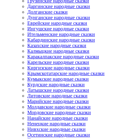
Грузинские народные сказки
Даргинские народные сказки
Долганские сказки
Дунганские народные сказки
Еврейские народные сказки
Ингушские народные сказки
Ительменские народные сказки
Кабардинские народные сказки
Казахские народные сказки
Калмыцкие народные сказки
Каракалпакские народные сказки
Карельские народные сказки
Киргизские народные сказки
Крымскотатарские народные сказки
Кумыкские народные сказки
Курдские народные сказки
Латышские народные сказки
Литовские народные сказки
Марийские народные сказки
Молдавские народные сказки
Мордовские народные сказки
Нанайские народные сказки
Ненецкие народные сказки
Нивхские народные сказки
Осетинские народные сказки