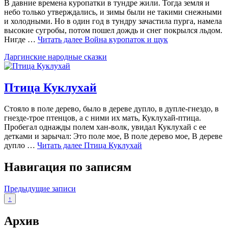
В давние времена куропатки в тундре жили. Тогда земля и
небо только утверждались, и зимы были не такими снежными
и холодными. Но в один год в тундру зачастила пурга, намела
высокие сугробы, потом пошел дождь и снег покрылся льдом.
Нигде …
Читать далее
Война куропаток и щук
Даргинские народные сказки
Птица Куклухай
Стояло в поле дерево, было в дереве дупло, в дупле-гнездо, в
гнезде-трое птенцов, а с ними их мать, Куклухай-птица.
Пробегал однажды полем хан-волк, увидал Куклухай с ее
детками и зарычал: Это поле мое, В поле дерево мое, В дереве
дупло …
Читать далее
Птица Куклухай
Навигация по записям
Предыдущие записи
↑
Архив