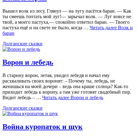
Вышел волк из лесу. Глянул — на лугу пасётся баран. — Как
ты смеешь топтать мой луг!— зарычал волк. — Луг вовсе не
твой, а моего пастуха,— спокойно ответил баран. — Твоего
пастуха ещё и на свете не было, когда …
Читать далее
Волк и
баран
Долганские сказки
Ворон и лебедь
В старину ворон, летая, увидел лебедя и начал ему
расхваливать своих воронят: – Почему ты, лебедь, не
женишься на моей дочери – ведь она краше солнца? Как-то
приходит лебедь к ворону, а там уже готовят свадебный пир.
Видит лебедь – …
Читать далее
Ворон и лебедь
Долганские сказки
Война куропаток и щук