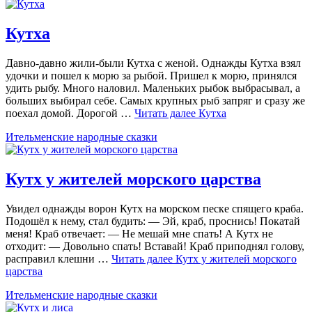
Кутха
Давно-давно жили-были Кутха с женой. Однажды Кутха взял
удочки и пошел к морю за рыбой. Пришел к морю, принялся
удить рыбу. Много наловил. Маленьких рыбок выбрасывал, а
больших выбирал себе. Самых крупных рыб запряг и сразу же
поехал домой. Дорогой …
Читать далее
Кутха
Ительменские народные сказки
Кутх у жителей морского царства
Увидел однажды ворон Кутх на морском песке спящего краба.
Подошёл к нему, стал будить: — Эй, краб, проснись! Покатай
меня! Краб отвечает: — Не мешай мне спать! А Кутх не
отходит: — Довольно спать! Вставай! Краб приподнял голову,
расправил клешни …
Читать далее
Кутх у жителей морского
царства
Ительменские народные сказки