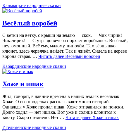
Калмыцкие народные сказки
Весёлый воробей
С ветки на ветку, с крыши на землю — скок. — Чик-чирик!
Чик-чирик! — С утра до вечера порхает воробышек. Весёлый,
неугомонный. Всё ему, малому, нипочём. Там зёрнышко
клюнет, здесь червячка найдёт. Так и живёт. Сидела на дереве
ворона старая. …
Читать далее
Весёлый воробей
Кабардинские народные сказки
Хоже и ишак
Жил, говорят, в давние времена в наших землях весельчак
Хоже. О его проделках рассказывают много историй.
Однажды у Хоже пропал ишак. Хоже отправился на поиски.
Долго ходил — нет ишака. Вот уже и солнце клонится к
закату. Скоро стемнело. Нет …
Читать далее
Хоже и ишак
Ительменские народные сказки