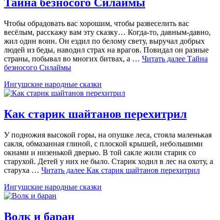
Тайна безносого Силаймы
Чтобы обрадовать вас хорошим, чтобы развеселить вас
весёлым, расскажу вам эту сказку… Когда-то, давным-давно,
жил один воин. Он ездил по белому свету, выручал добрых
людей из беды, наводил страх на врагов. Повидал он разные
страны, побывал во многих битвах, а …
Читать далее
Тайна
безносого Силаймы
Ингушские народные сказки
Как старик шайтанов перехитрил
У подножия высокой горы, на опушке леса, стояла маленькая
сакля, обмазанная глиной, с плоской крышей, небольшими
окнами и низенькой дверью. В той сакле жили старик со
старухой. Детей у них не было. Старик ходил в лес на охоту, а
старуха …
Читать далее
Как старик шайтанов перехитрил
Ингушские народные сказки
Волк и баран