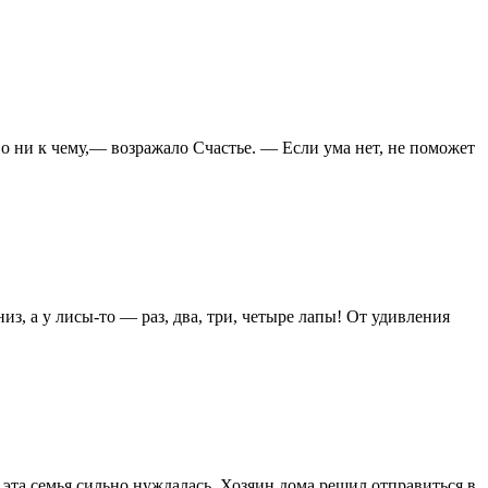
о ни к чему,— возражало Счастье. — Если ума нет, не поможет
из, а у лисы-то — раз, два, три, четыре лапы! От удивления
 эта семья сильно нуждалась. Хозяин дома решил отправиться в