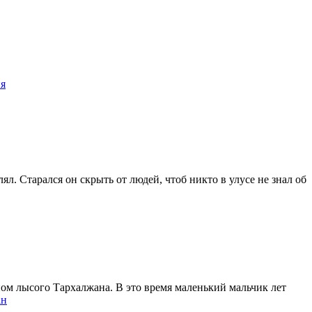
ия
л. Старался он скрыть от людей, чтоб никто в улусе не знал об
ном лысого Тархалжана. В это время маленький мальчик лет
ан