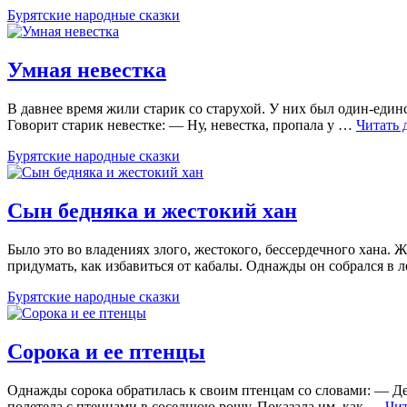
Бурятские народные сказки
Умная невестка
В давнее время жили старик со старухой. У них был один-един
Говорит старик невестке: — Ну, невестка, пропала у …
Читать 
Бурятские народные сказки
Сын бедняка и жестокий хан
Было это во владениях злого, жестокого, бессердечного хана. Ж
придумать, как избавиться от кабалы. Однажды он собрался в 
Бурятские народные сказки
Сорока и ее птенцы
Однажды сорока обратилась к своим птенцам со словами: — Дет
полетела с птенцами в соседнюю рощу. Показала им, как …
Чит