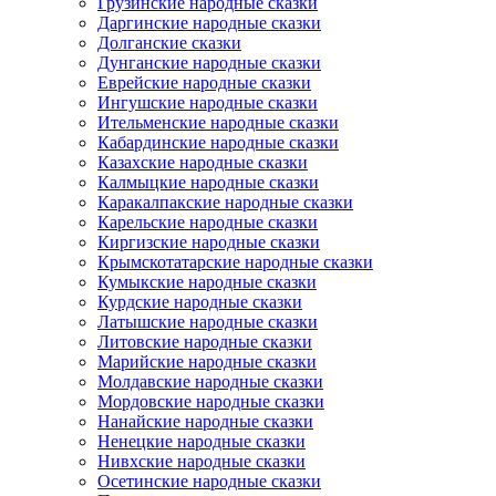
Грузинские народные сказки
Даргинские народные сказки
Долганские сказки
Дунганские народные сказки
Еврейские народные сказки
Ингушские народные сказки
Ительменские народные сказки
Кабардинские народные сказки
Казахские народные сказки
Калмыцкие народные сказки
Каракалпакские народные сказки
Карельские народные сказки
Киргизские народные сказки
Крымскотатарские народные сказки
Кумыкские народные сказки
Курдские народные сказки
Латышские народные сказки
Литовские народные сказки
Марийские народные сказки
Молдавские народные сказки
Мордовские народные сказки
Нанайские народные сказки
Ненецкие народные сказки
Нивхские народные сказки
Осетинские народные сказки