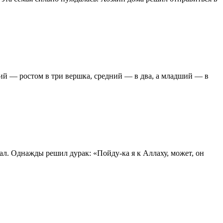
ший — ростом в три вершка, средний — в два, а младший — в
ал. Однажды решил дурак: «Пойду-ка я к Аллаху, может, он