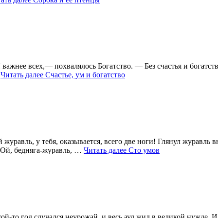
важнее всех,— похвалялось Богатство. — Без счастья и богатств
…
Читать далее
Счастье, ум и богатство
уравль, у тебя, оказывается, всего две ноги! Глянул журавль вн
Ой, бедняга-журавль, …
Читать далее
Сто умов
й-то год случался неурожай, и весь аул жил в великой нужде. И