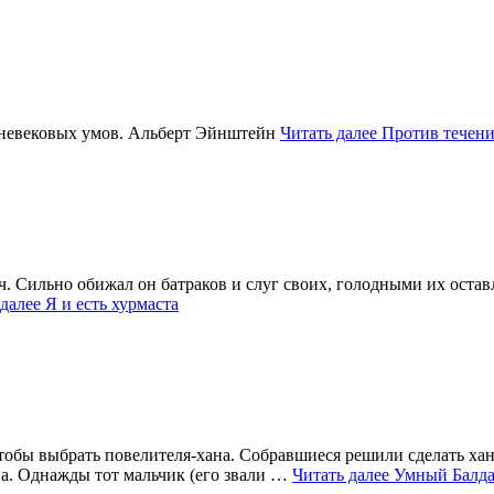
дневековых умов. Альберт Эйнштейн
Читать далее
Против течен
 Сильно обижал он батраков и слуг своих, голодными их оставля
 далее
Я и есть хурмаста
 чтобы выбрать повелителя-хана. Собравшиеся решили сделать ха
на. Однажды тот мальчик (его звали …
Читать далее
Умный Балд