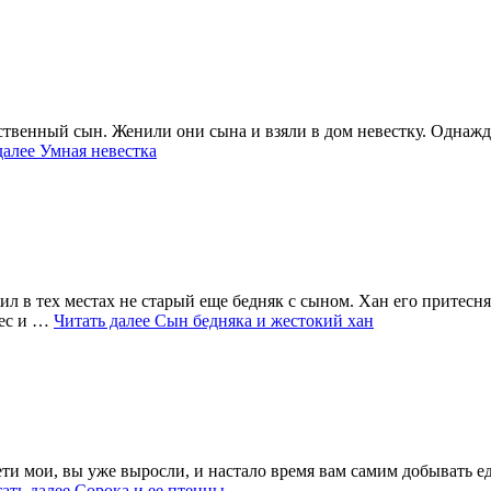
ственный сын. Женили они сына и взяли в дом невестку. Однажд
далее
Умная невестка
ил в тех местах не старый еще бедняк с сыном. Хан его притесня
лес и …
Читать далее
Сын бедняка и жестокий хан
и мои, вы уже выросли, и настало время вам самим добывать еду
ать далее
Сорока и ее птенцы