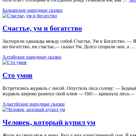
Балкарские народные сказки
Счастье, ум и богатство
Заспорили однажды между собой Счастье, Ум и Богатство. — Я 
ни богатство, ни счастье,— сказал Ум. Долго спорили они, а 
Алтайские народные сказки
Сто умов
Встретились журавль с лисой. Опустила лиса голову: — Бедный ж
журавль широко разинул свой клюв — Ой!— крикнула лиса.— 
Адыгейские народные сказки
Человек, который купил ум
Жили на свете муж и жена. Был у них единственный сын. В како