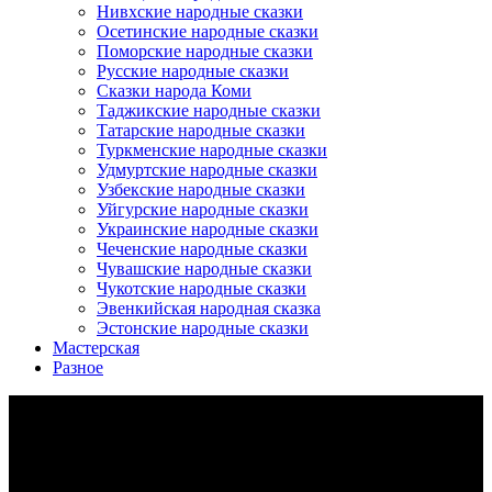
Нивхские народные сказки
Осетинские народные сказки
Поморские народные сказки
Русские народные сказки
Сказки народа Коми
Таджикские народные сказки
Татарские народные сказки
Туркменские народные сказки
Удмуртские народные сказки
Узбекские народные сказки
Уйгурские народные сказки
Украинские народные сказки
Чеченские народные сказки
Чувашские народные сказки
Чукотские народные сказки
Эвенкийская народная сказка
Эстонские народные сказки
Мастерская
Разное